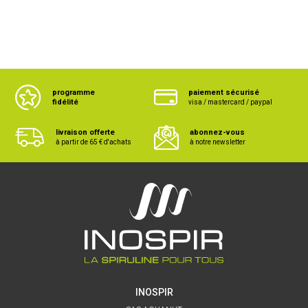
programme
paiement sécurisé
fidélité
visa / mastercard / paypal
livraison offerte
abonnez-vous
à partir de 65 € d'achats
à notre newsletter
INOSPIR