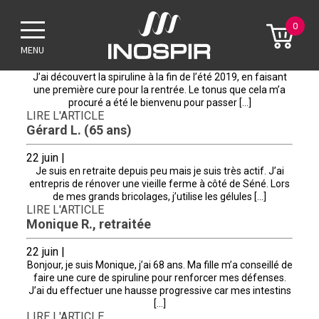
Archives
0
Laure Menanteau
MENU
3 novembre |
J’ai découvert la spiruline à la fin de l’été 2019, en faisant
une première cure pour la rentrée. Le tonus que cela m’a
procuré a été le bienvenu pour passer […]
LIRE L'ARTICLE
Gérard L. (65 ans)
22 juin |
Je suis en retraite depuis peu mais je suis très actif. J’ai
entrepris de rénover une vieille ferme à côté de Séné. Lors
de mes grands bricolages, j’utilise les gélules […]
LIRE L'ARTICLE
Monique R., retraitée
22 juin |
Bonjour, je suis Monique, j’ai 68 ans. Ma fille m’a conseillé de
faire une cure de spiruline pour renforcer mes défenses.
J’ai du effectuer une hausse progressive car mes intestins
[…]
LIRE L'ARTICLE