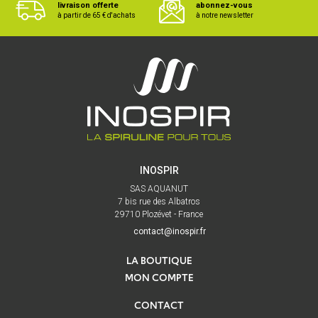
livraison offerte
abonnez-vous
à partir de 65 € d'achats
à notre newsletter
INOSPIR
SAS AQUANUT
7 bis rue des Albatros
29710 Plozévet - France
contact@inospir.fr
LA BOUTIQUE
MON COMPTE
CONTACT