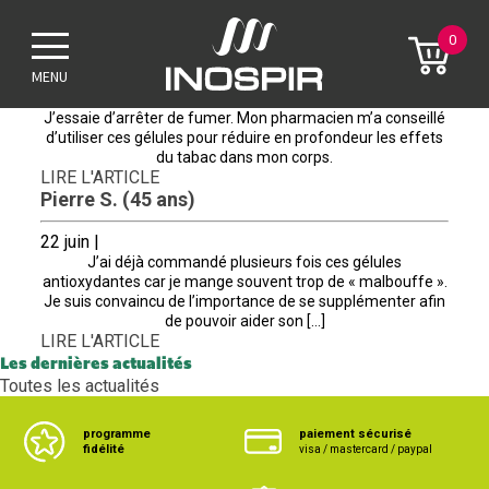
Archives
0
Marion L. (25 ans)
MENU
22 juin |
J’essaie d’arrêter de fumer. Mon pharmacien m’a conseillé
d’utiliser ces gélules pour réduire en profondeur les effets
du tabac dans mon corps.
LIRE L'ARTICLE
Pierre S. (45 ans)
22 juin |
J’ai déjà commandé plusieurs fois ces gélules
antioxydantes car je mange souvent trop de « malbouffe ».
Je suis convaincu de l’importance de se supplémenter afin
de pouvoir aider son […]
LIRE L'ARTICLE
Les dernières actualités
Toutes les actualités
programme
paiement sécurisé
fidélité
visa / mastercard / paypal